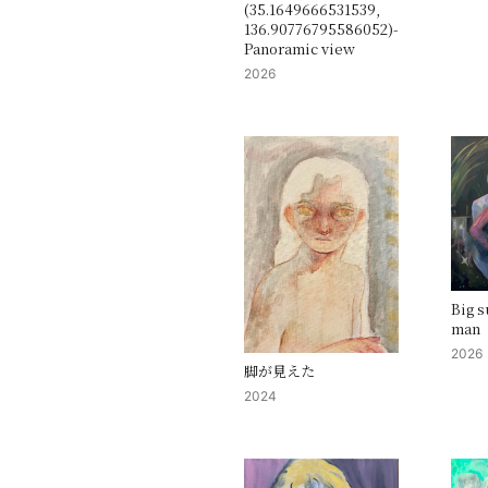
(35.1649666531539,
136.90776795586052)-
Panoramic view
2026
Big s
man
2026
脚が見えた
2024