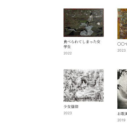
食べられてしまった女
〇〇
学生
2023
2022
少女信仰
お耽
2023
2019