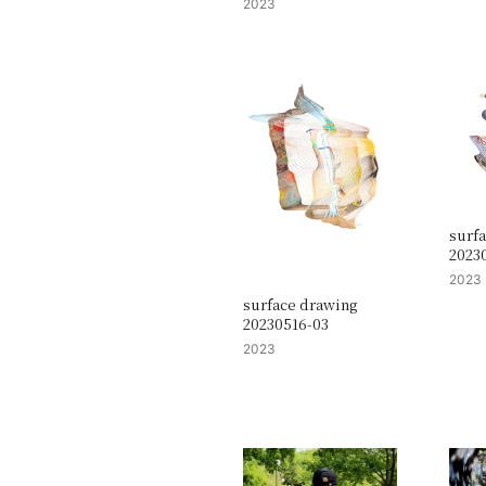
2023
surf
2023
2023
surface drawing
20230516-03
2023