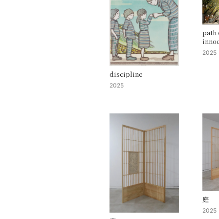
path 
inno
2025
discipline
2025
庭
2025