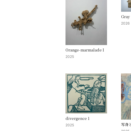
Gray
2026
Orange-marmalade I
2025
divergence 1
写身
2025