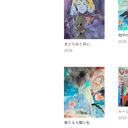
地中
2025
まどろみと共に
2026
ルーシ
2025
来たる人類と私