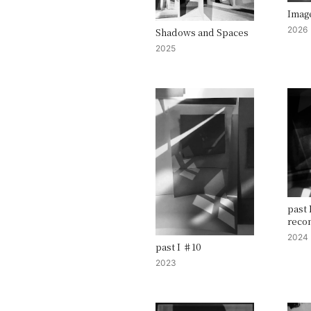
Image
2026
Shadows and Spaces
2025
past 
reco
2024
past I ♯10
2023