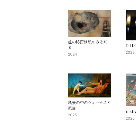
虚の秘密は私のみぞ知
12月
る
2025
2024
風景の中のヴィーナスと
担当
instr
2025
2025