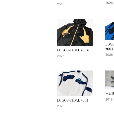
2026
2026
LOGO
#003
LOGOS-TIDAL #004
2026
2026
水に
2019
LOGOS-TIDAL #001
2026