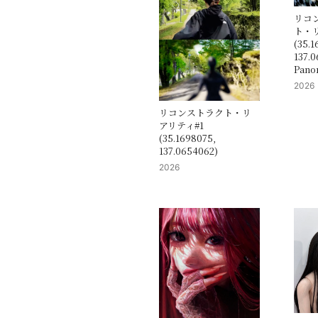
リコ
ト・リ
(35.1
137.0
Pano
2026
リコンストラクト・リ
アリティ#1
(35.1698075,
137.0654062)
2026