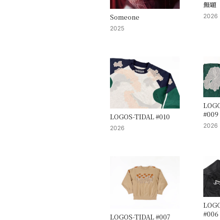
無題
Someone
2026
2025
LOGO
#009
LOGOS-TIDAL #010
2026
2026
LOGO
#006
LOGOS-TIDAL #007