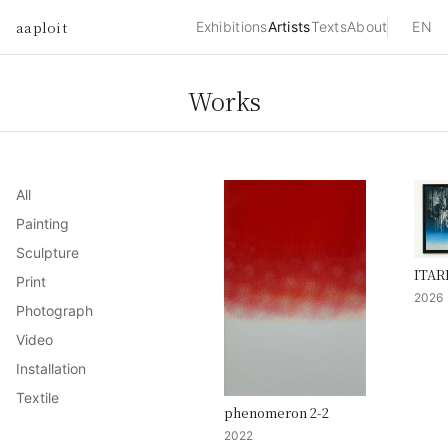
aaploit
Exhibitions
Artists
Texts
About
EN
Works
All
Painting
Sculpture
ITAR
Print
2026
Photograph
Video
Installation
Textile
phenomeron 2-2
2022