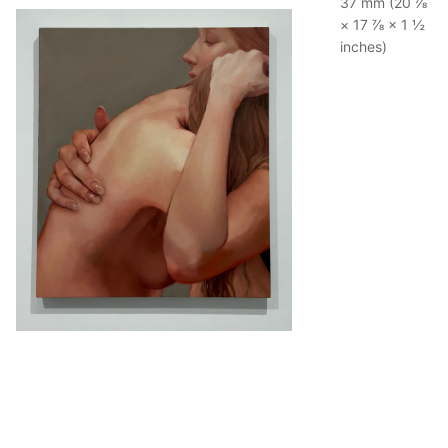
37 mm (20 ⅞
× 17 ⅞ × 1 ½
inches)