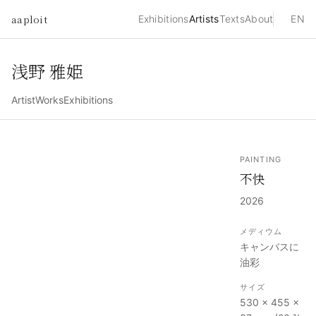
aaploit
Exhibitions
Artists
Texts
About
EN
浅野 雅姫
Artist
Works
Exhibitions
PAINTING
不快
2026
メディウム
キャンバスに
油彩
サイズ
530 × 455 ×