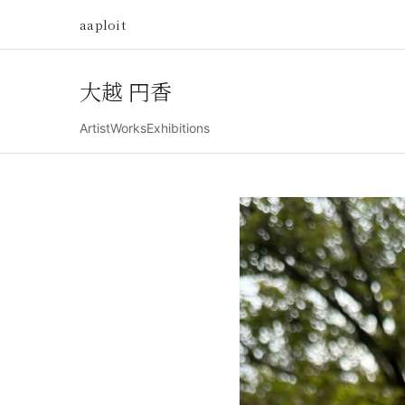
aaploit
大越 円香
Artist
Works
Exhibitions