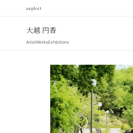
aaploit
大越 円香
Artist
Works
Exhibitions