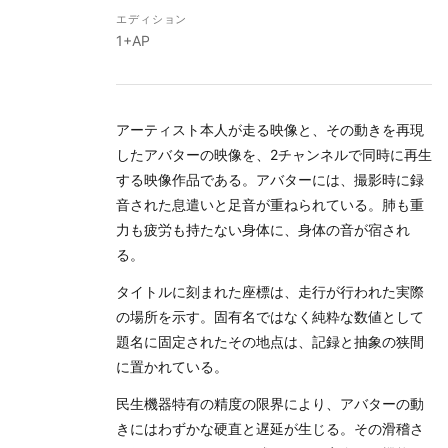
エディション
1+AP
アーティスト本人が走る映像と、その動きを再現
したアバターの映像を、2チャンネルで同時に再生
する映像作品である。アバターには、撮影時に録
音された息遣いと足音が重ねられている。肺も重
力も疲労も持たない身体に、身体の音が宿され
る。
タイトルに刻まれた座標は、走行が行われた実際
の場所を示す。固有名ではなく純粋な数値として
題名に固定されたその地点は、記録と抽象の狭間
に置かれている。
民生機器特有の精度の限界により、アバターの動
きにはわずかな硬直と遅延が生じる。その滑稽さ