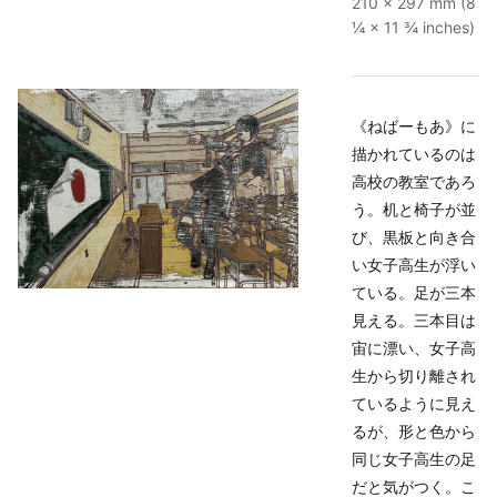
210 × 297 mm (8
¼ × 11 ¾ inches)
《ねばーもあ》に
描かれているのは
高校の教室であろ
う。机と椅子が並
び、黒板と向き合
い女子高生が浮い
ている。足が三本
見える。三本目は
宙に漂い、女子高
生から切り離され
ているように見え
るが、形と色から
同じ女子高生の足
だと気がつく。こ