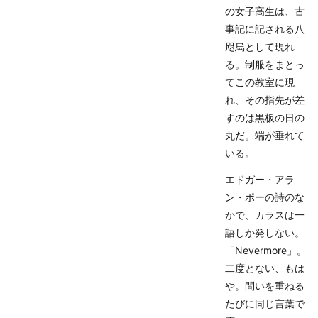
の女子高生は、古
事記に記される八
咫烏として現れ
る。制服をまとっ
てこの教室に現
れ、その指先が差
すのは黒板の日の
丸だ。端が垂れて
いる。
エドガー・アラ
ン・ポーの詩のな
かで、カラスは一
語しか発しない。
「Nevermore」。
二度とない、もは
や。問いを重ねる
たびに同じ言葉で