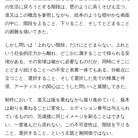
の生活に戻ろうとする階段は、壁のように高くそびえ立つ。
道又はこの概念を参照しながら、絵本のような穏やかな画面
の中に、階段を上ること、下りること、そしてとどまること
の困難を描いてきた。
しかし問いは「上れない階段」だけにとどまらない。上れと
いう社会的圧力から離れ、どこかに属することで得られる安
堵がある。その安堵は確かに必要なものだが、同時にそこに
とどまり続けることへの不安と表裏一体でもある。分岐点に
立つこと、選択すること、そして選択した先での帰属と停
滞。アーティストの関心はこうした問いへと展開してきた。
制作において、道又は版を重ねながら掘り進めていく。版木
は刷りを重ねるごとに変化し、エディション番号は与えられ
ているものの、完成後に同じイメージを刷ることはできな
い。一度進んだら戻れない。この不可逆性は、階段を下りる
こと、選択すること、という主題と無関係ではない。