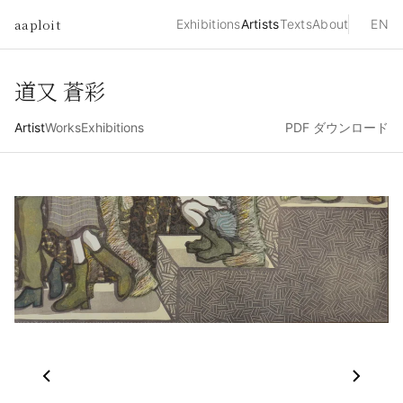
aaploit
Exhibitions
Artists
Texts
About
EN
道又 蒼彩
Artist
Works
Exhibitions
PDF ダウンロード