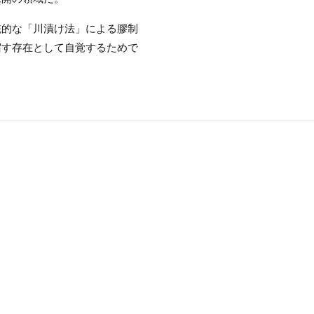
統的な「川漬け法」による膠制
宿す存在として自覚するためで