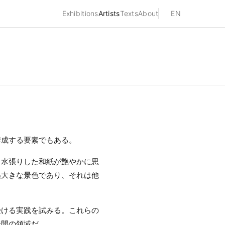
Exhibitions
Artists
Texts
About
EN
構成する要素でもある。
。水張りした和紙が艶やかに思
ぬ大きな景色であり、それは他
受ける実践を試みる。これらの
未開の領域だ。