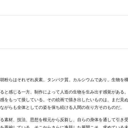
胡粉らはそれぞれ炭素、タンパク質、カルシウムであり、生物を
ると感じる一方、制作によって人造の生物を生み出す感覚がある
感をもって接している。その絵画で描き出したいものは、まだ見
ながらも全体としての姿を保ち続ける人間の在り方そのものだ。
る素材、技法、思想を根元から反芻し、自らの身体を通して引き
を再編している。そこからさらに逸脱した展開こそ、求めている