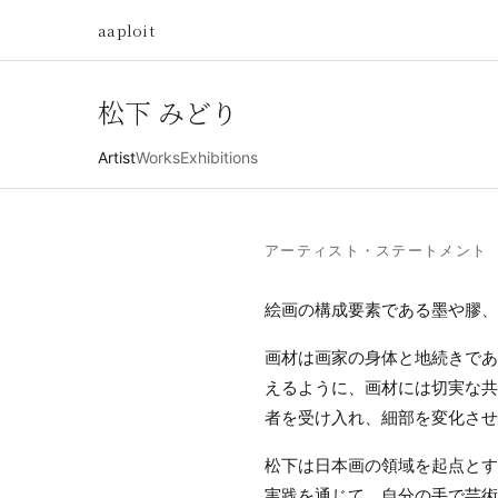
aaploit
松下 みどり
Artist
Works
Exhibitions
アーティスト・ステートメント
絵画の構成要素である墨や膠、
画材は画家の身体と地続きであ
えるように、画材には切実な共
者を受け入れ、細部を変化させ
松下は日本画の領域を起点とす
実践を通じて、自分の手で芸術