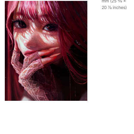
mm (25 ⅝ ×
20 ⅞ inches)