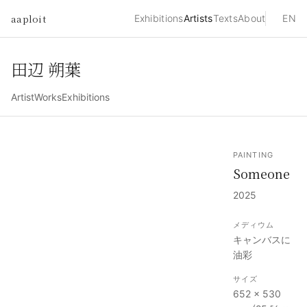
aaploit
Exhibitions
Artists
Texts
About
EN
田辺 朔葉
Artist
Works
Exhibitions
PAINTING
Someone
2025
メディウム
キャンバスに
油彩
サイズ
652 × 530