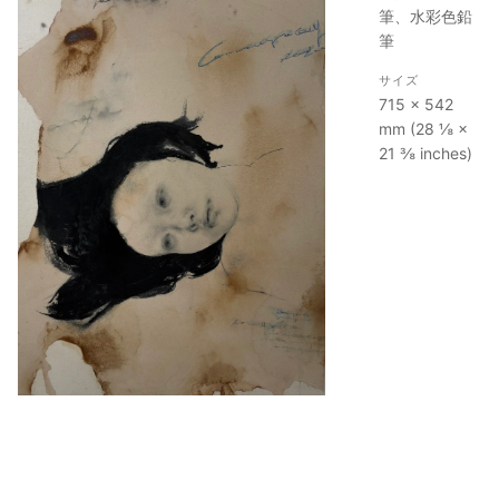
筆、水彩色鉛
筆
サイズ
715 × 542
mm (28 ⅛ ×
21 ⅜ inches)