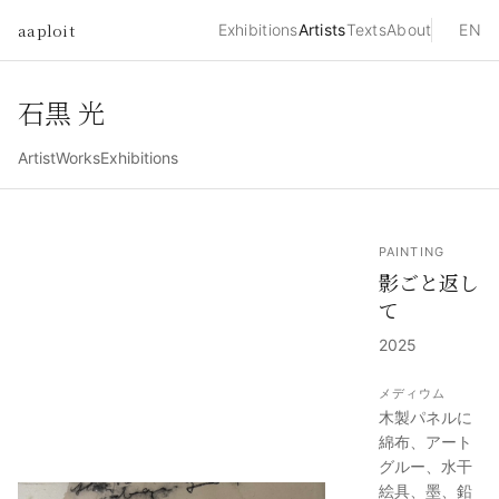
aaploit
Exhibitions
Artists
Texts
About
EN
石黒 光
Artist
Works
Exhibitions
PAINTING
影ごと返し
て
2025
メディウム
木製パネルに
綿布、アート
グルー、水干
絵具、墨、鉛