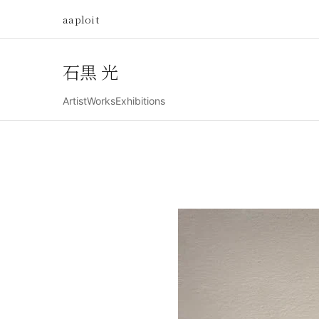
aaploit
石黒 光
Artist
Works
Exhibitions