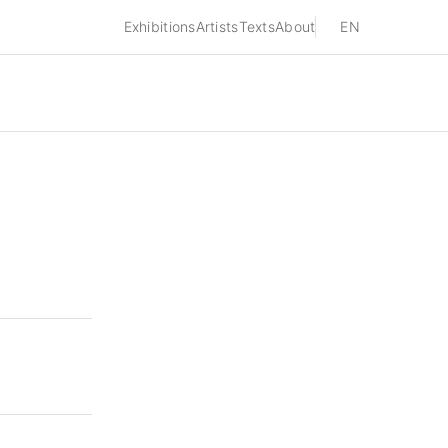
Exhibitions
Artists
Texts
About
EN