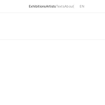
Exhibitions
Artists
Texts
About
EN