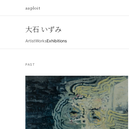
aaploit
大石 いずみ
Artist
Works
Exhibitions
PAST