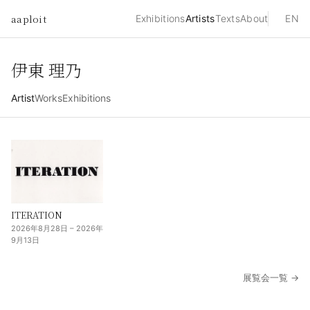
aaploit
Exhibitions
Artists
Texts
About
EN
伊東 理乃
Artist
Works
Exhibitions
ITERATION
2026年8月28日 – 2026年
9月13日
展覧会一覧 →