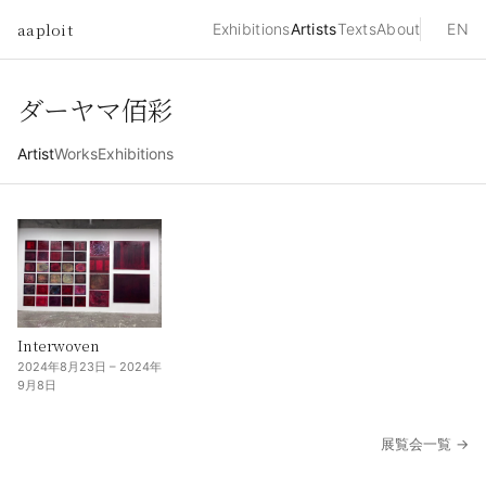
aaploit
Exhibitions
Artists
Texts
About
EN
ダーヤマ佰彩
Artist
Works
Exhibitions
Interwoven
2024年8月23日 – 2024年
9月8日
展覧会一覧 →