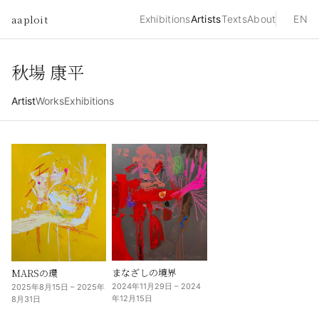
aaploit
Exhibitions
Artists
Texts
About
EN
秋場 康平
Artist
Works
Exhibitions
まなざしの境界
MARSの環
2024年11月29日 – 2024
2025年8月15日 – 2025年
年12月15日
8月31日